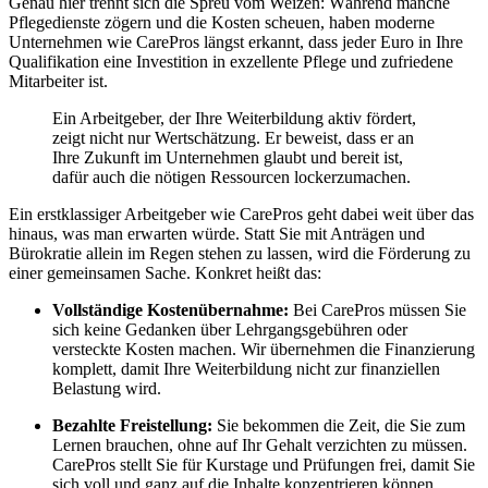
Genau hier trennt sich die Spreu vom Weizen: Während manche
Pflegedienste zögern und die Kosten scheuen, haben moderne
Unternehmen wie CarePros längst erkannt, dass jeder Euro in Ihre
Qualifikation eine Investition in exzellente Pflege und zufriedene
Mitarbeiter ist.
Ein Arbeitgeber, der Ihre Weiterbildung aktiv fördert,
zeigt nicht nur Wertschätzung. Er beweist, dass er an
Ihre Zukunft im Unternehmen glaubt und bereit ist,
dafür auch die nötigen Ressourcen lockerzumachen.
Ein erstklassiger Arbeitgeber wie CarePros geht dabei weit über das
hinaus, was man erwarten würde. Statt Sie mit Anträgen und
Bürokratie allein im Regen stehen zu lassen, wird die Förderung zu
einer gemeinsamen Sache. Konkret heißt das:
Vollständige Kostenübernahme:
Bei CarePros müssen Sie
sich keine Gedanken über Lehrgangsgebühren oder
versteckte Kosten machen. Wir übernehmen die Finanzierung
komplett, damit Ihre Weiterbildung nicht zur finanziellen
Belastung wird.
Bezahlte Freistellung:
Sie bekommen die Zeit, die Sie zum
Lernen brauchen, ohne auf Ihr Gehalt verzichten zu müssen.
CarePros stellt Sie für Kurstage und Prüfungen frei, damit Sie
sich voll und ganz auf die Inhalte konzentrieren können.