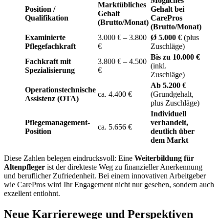
Mögliches
Marktübliches
Position /
Gehalt bei
Gehalt
Qualifikation
CarePros
(Brutto/Monat)
(Brutto/Monat)
Examinierte
3.000 € – 3.800
Ø 5.000 €
(plus
Pflegefachkraft
€
Zuschläge)
Bis zu 10.000 €
Fachkraft mit
3.800 € – 4.500
(inkl.
Spezialisierung
€
Zuschläge)
Ab 5.200 €
Operationstechnische
ca. 4.400 €
(Grundgehalt,
Assistenz (OTA)
plus Zuschläge)
Individuell
Pflegemanagement-
verhandelt,
ca. 5.656 €
Position
deutlich über
dem Markt
Diese Zahlen belegen eindrucksvoll: Eine
Weiterbildung für
Altenpfleger
ist der direkteste Weg zu finanzieller Anerkennung
und beruflicher Zufriedenheit. Bei einem innovativen Arbeitgeber
wie CarePros wird Ihr Engagement nicht nur gesehen, sondern auch
exzellent entlohnt.
Neue Karrierewege und Perspektiven