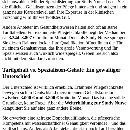
sich auszahlen. Mit der Spezialisierung zur Study Nurse lassen Sie
die üblichen Gehaltsgrenzen der Pflege hinter sich und steigen in ein
ganz neues Karrierelevel auf. Ihre Expertise in der klinischen
Forschung wird Ihr wertvollstes Gut.
Andere Anbieter im Gesundheitswesen halten sich oft an starre
Tariftabellen. Für examinierte Pflegefachkräfte liegt der Median bei
ca.
3.344–3.807 €
brutto im Monat. Doch als Study Nurse sprengen
Sie diesen Rahmen locker. Ihre Qualifikation öffnet Ihnen die Tür
zu einem Gehaltsniveau, das Ihre große Verantwortung und Ihr
Spezialwissen auch wirklich widerspiegelt. Geben Sie sich also
nicht mit dem Standard zufrieden.
Tarifgehalt vs. Spezialisten-Gehalt: Ein gewaltiger
Unterschied
Der Unterschied ist wirklich erheblich. Erfahrene Pflegefachkräfte
bewegen sich in Deutschland meist in einem Gehaltskorridor
zwischen
3.000 € und 3.800 €
brutto im Monat. Das ist eine solide
Grundlage, keine Frage. Aber die
Weiterbildung zur Study Nurse
katapultiert Sie auf eine ganz andere Ebene.
Sie erwerben eine gefragte Doppelqualifikation, die pflegerische
Kompetenz mit wissenschaftlicher Genauigkeit verbindet – und das
zahlt sich aus. Anders als Arbeitgeber, die starr nach Tarif bezahlen,