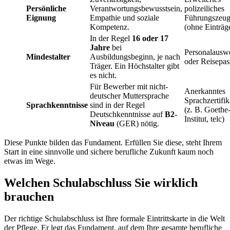
Persönliche
Verantwortungsbewusstsein,
polizeiliches
Eignung
Empathie und soziale
Führungszeug
Kompetenz.
(ohne Einträg
In der Regel
16 oder 17
Jahre
bei
Personalausw
Mindestalter
Ausbildungsbeginn, je nach
oder Reisepas
Träger. Ein Höchstalter gibt
es nicht.
Für Bewerber mit nicht-
Anerkanntes
deutscher Muttersprache
Sprachzertifik
Sprachkenntnisse
sind in der Regel
(z. B. Goethe
Deutschkenntnisse auf
B2-
Institut, telc)
Niveau
(GER) nötig.
Diese Punkte bilden das Fundament. Erfüllen Sie diese, steht Ihrem
Start in eine sinnvolle und sichere berufliche Zukunft kaum noch
etwas im Wege.
Welchen Schulabschluss Sie wirklich
brauchen
Der richtige Schulabschluss ist Ihre formale Eintrittskarte in die Welt
der Pflege. Er legt das Fundament, auf dem Ihre gesamte berufliche