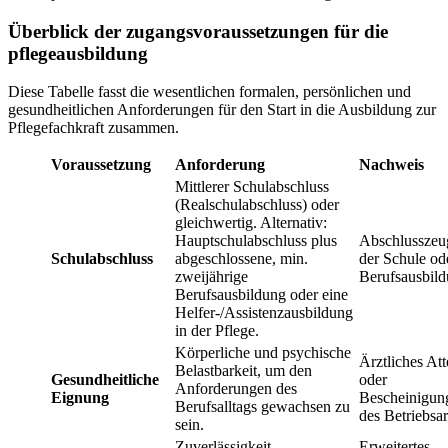
Überblick der zugangsvoraussetzungen für die
pflegeausbildung
Diese Tabelle fasst die wesentlichen formalen, persönlichen und
gesundheitlichen Anforderungen für den Start in die Ausbildung zur
Pflegefachkraft zusammen.
Voraussetzung
Anforderung
Nachweis
Mittlerer Schulabschluss
(Realschulabschluss) oder
gleichwertig. Alternativ:
Hauptschulabschluss plus
Abschlusszeu
Schulabschluss
abgeschlossene, min.
der Schule od
zweijährige
Berufsausbil
Berufsausbildung oder eine
Helfer-/Assistenzausbildung
in der Pflege.
Körperliche und psychische
Ärztliches Att
Belastbarkeit, um den
Gesundheitliche
oder
Anforderungen des
Eignung
Bescheinigun
Berufsalltags gewachsen zu
des Betriebsar
sein.
Zuverlässigkeit,
Erweitertes