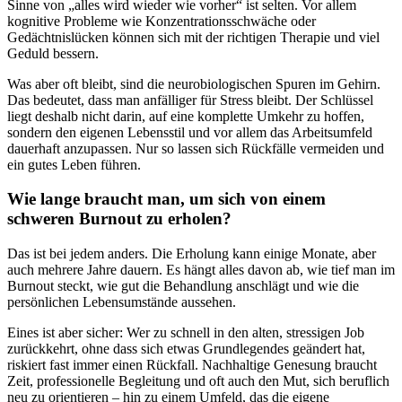
Sinne von „alles wird wieder wie vorher“ ist selten. Vor allem
kognitive Probleme wie Konzentrationsschwäche oder
Gedächtnislücken können sich mit der richtigen Therapie und viel
Geduld bessern.
Was aber oft bleibt, sind die neurobiologischen Spuren im Gehirn.
Das bedeutet, dass man anfälliger für Stress bleibt. Der Schlüssel
liegt deshalb nicht darin, auf eine komplette Umkehr zu hoffen,
sondern den eigenen Lebensstil und vor allem das Arbeitsumfeld
dauerhaft anzupassen. Nur so lassen sich Rückfälle vermeiden und
ein gutes Leben führen.
Wie lange braucht man, um sich von einem
schweren Burnout zu erholen?
Das ist bei jedem anders. Die Erholung kann einige Monate, aber
auch mehrere Jahre dauern. Es hängt alles davon ab, wie tief man im
Burnout steckt, wie gut die Behandlung anschlägt und wie die
persönlichen Lebensumstände aussehen.
Eines ist aber sicher: Wer zu schnell in den alten, stressigen Job
zurückkehrt, ohne dass sich etwas Grundlegendes geändert hat,
riskiert fast immer einen Rückfall. Nachhaltige Genesung braucht
Zeit, professionelle Begleitung und oft auch den Mut, sich beruflich
neu zu orientieren – hin zu einem Umfeld, das die eigene