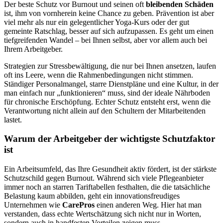
Der beste Schutz vor Burnout und seinen oft
bleibenden Schäden
ist, ihm von vornherein keine Chance zu geben. Prävention ist aber
viel mehr als nur ein gelegentlicher Yoga-Kurs oder der gut
gemeinte Ratschlag, besser auf sich aufzupassen. Es geht um einen
tiefgreifenden Wandel – bei Ihnen selbst, aber vor allem auch bei
Ihrem Arbeitgeber.
Strategien zur Stressbewältigung, die nur bei Ihnen ansetzen, laufen
oft ins Leere, wenn die Rahmenbedingungen nicht stimmen.
Ständiger Personalmangel, starre Dienstpläne und eine Kultur, in der
man einfach nur „funktionieren“ muss, sind der ideale Nährboden
für chronische Erschöpfung. Echter Schutz entsteht erst, wenn die
Verantwortung nicht allein auf den Schultern der Mitarbeitenden
lastet.
Warum der Arbeitgeber der wichtigste Schutzfaktor
ist
Ein Arbeitsumfeld, das Ihre Gesundheit aktiv fördert, ist der stärkste
Schutzschild gegen Burnout. Während sich viele Pflegeanbieter
immer noch an starren Tariftabellen festhalten, die die tatsächliche
Belastung kaum abbilden, geht ein innovationsfreudiges
Unternehmen wie
CarePros
einen anderen Weg. Hier hat man
verstanden, dass echte Wertschätzung sich nicht nur in Worten,
sondern auch in handfesten Vorteilen zeigen muss.