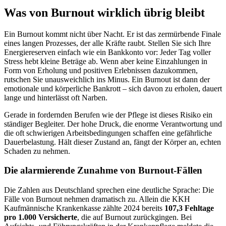
Was von Burnout wirklich übrig bleibt
Ein Burnout kommt nicht über Nacht. Er ist das zermürbende Finale
eines langen Prozesses, der alle Kräfte raubt. Stellen Sie sich Ihre
Energiereserven einfach wie ein Bankkonto vor: Jeder Tag voller
Stress hebt kleine Beträge ab. Wenn aber keine Einzahlungen in
Form von Erholung und positiven Erlebnissen dazukommen,
rutschen Sie unausweichlich ins Minus. Ein Burnout ist dann der
emotionale und körperliche Bankrott – sich davon zu erholen, dauert
lange und hinterlässt oft Narben.
Gerade in fordernden Berufen wie der Pflege ist dieses Risiko ein
ständiger Begleiter. Der hohe Druck, die enorme Verantwortung und
die oft schwierigen Arbeitsbedingungen schaffen eine gefährliche
Dauerbelastung. Hält dieser Zustand an, fängt der Körper an, echten
Schaden zu nehmen.
Die alarmierende Zunahme von Burnout-Fällen
Die Zahlen aus Deutschland sprechen eine deutliche Sprache: Die
Fälle von Burnout nehmen dramatisch zu. Allein die KKH
Kaufmännische Krankenkasse zählte 2024 bereits
107,3 Fehltage
pro 1.000 Versicherte
, die auf Burnout zurückgingen. Bei