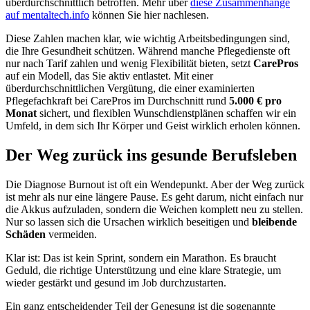
überdurchschnittlich betroffen. Mehr über
diese Zusammenhänge
auf mentaltech.info
können Sie hier nachlesen.
Diese Zahlen machen klar, wie wichtig Arbeitsbedingungen sind,
die Ihre Gesundheit schützen. Während manche Pflegedienste oft
nur nach Tarif zahlen und wenig Flexibilität bieten, setzt
CarePros
auf ein Modell, das Sie aktiv entlastet. Mit einer
überdurchschnittlichen Vergütung, die einer examinierten
Pflegefachkraft bei CarePros im Durchschnitt rund
5.000 € pro
Monat
sichert, und flexiblen Wunschdienstplänen schaffen wir ein
Umfeld, in dem sich Ihr Körper und Geist wirklich erholen können.
Der Weg zurück ins gesunde Berufsleben
Die Diagnose Burnout ist oft ein Wendepunkt. Aber der Weg zurück
ist mehr als nur eine längere Pause. Es geht darum, nicht einfach nur
die Akkus aufzuladen, sondern die Weichen komplett neu zu stellen.
Nur so lassen sich die Ursachen wirklich beseitigen und
bleibende
Schäden
vermeiden.
Klar ist: Das ist kein Sprint, sondern ein Marathon. Es braucht
Geduld, die richtige Unterstützung und eine klare Strategie, um
wieder gestärkt und gesund im Job durchzustarten.
Ein ganz entscheidender Teil der Genesung ist die sogenannte