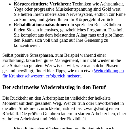
Körperorientierte Verfahren:
Techniken wie Achtsamkeit,
Yoga oder progressive Muskelentspannung sind Gold wert.
Sie helfen Ihrem überreizten Nervensystem, endlich zur Ruhe
zu kommen, und geben Ihnen Ihr Körpergefühl zurück.
Rehabilitationsmaßnahmen:
In speziellen Reha-Kliniken
finden Sie ein intensives, ganzheitliches Programm. Das holt
Sie komplett aus dem belastenden Alltag raus und gibt Ihnen
den Raum, sich voll und ganz auf Ihre Genesung zu
konzentrieren.
Selbst positive Stressphasen, zum Beispiel während einer
Fortbildung, brauchen gutes Management, um nicht wieder in die
alte Spirale zu geraten. Wer wissen will, wie man solche Phasen
gesund bewältigt, findet hier Tipps, wie man etwa
Weiterbildungen
für Krankenschwestern erfolgreich meistert
.
Der schrittweise Wiedereinstieg in den Beruf
Die Rückkehr an den Arbeitsplatz ist vielleicht der heikelste
Moment auf dem gesamten Weg. Wer zu früh oder unvorbereitet in
die alten Strukturen zurückkehrt, riskiert fast zwangsläufig einen
Rückfall. Die größten Gefahren lauern in starren Arbeitszeiten, einer
zu hohen Arbeitslast und fehlender Flexibilität.
Ein erfolgreicher Wiedereinstieg funktioniert nicht nach