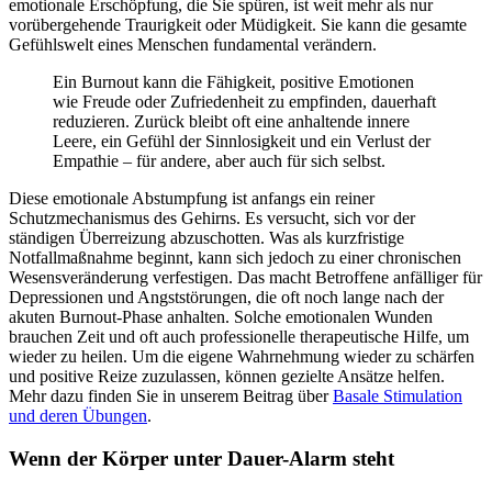
emotionale Erschöpfung, die Sie spüren, ist weit mehr als nur
vorübergehende Traurigkeit oder Müdigkeit. Sie kann die gesamte
Gefühlswelt eines Menschen fundamental verändern.
Ein Burnout kann die Fähigkeit, positive Emotionen
wie Freude oder Zufriedenheit zu empfinden, dauerhaft
reduzieren. Zurück bleibt oft eine anhaltende innere
Leere, ein Gefühl der Sinnlosigkeit und ein Verlust der
Empathie – für andere, aber auch für sich selbst.
Diese emotionale Abstumpfung ist anfangs ein reiner
Schutzmechanismus des Gehirns. Es versucht, sich vor der
ständigen Überreizung abzuschotten. Was als kurzfristige
Notfallmaßnahme beginnt, kann sich jedoch zu einer chronischen
Wesensveränderung verfestigen. Das macht Betroffene anfälliger für
Depressionen und Angststörungen, die oft noch lange nach der
akuten Burnout-Phase anhalten. Solche emotionalen Wunden
brauchen Zeit und oft auch professionelle therapeutische Hilfe, um
wieder zu heilen. Um die eigene Wahrnehmung wieder zu schärfen
und positive Reize zuzulassen, können gezielte Ansätze helfen.
Mehr dazu finden Sie in unserem Beitrag über
Basale Stimulation
und deren Übungen
.
Wenn der Körper unter Dauer-Alarm steht