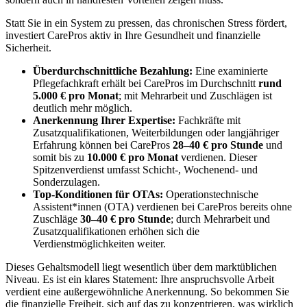
Statt Sie in ein System zu pressen, das chronischen Stress fördert,
investiert CarePros aktiv in Ihre Gesundheit und finanzielle
Sicherheit.
Überdurchschnittliche Bezahlung:
Eine examinierte
Pflegefachkraft erhält bei CarePros im Durchschnitt
rund
5.000 € pro Monat
; mit Mehrarbeit und Zuschlägen ist
deutlich mehr möglich.
Anerkennung Ihrer Expertise:
Fachkräfte mit
Zusatzqualifikationen, Weiterbildungen oder langjähriger
Erfahrung können bei CarePros
28–40 € pro Stunde
und
somit bis zu
10.000 € pro Monat
verdienen. Dieser
Spitzenverdienst umfasst Schicht-, Wochenend- und
Sonderzulagen.
Top-Konditionen für OTAs:
Operationstechnische
Assistent*innen (OTA) verdienen bei CarePros bereits ohne
Zuschläge
30–40 € pro Stunde
; durch Mehrarbeit und
Zusatzqualifikationen erhöhen sich die
Verdienstmöglichkeiten weiter.
Dieses Gehaltsmodell liegt wesentlich über dem marktüblichen
Niveau. Es ist ein klares Statement: Ihre anspruchsvolle Arbeit
verdient eine außergewöhnliche Anerkennung. So bekommen Sie
die finanzielle Freiheit, sich auf das zu konzentrieren, was wirklich